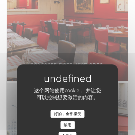
083C06E5-D8FE-4E8F-9DF6-
7A611A2EF851.webp
这个网站使用cookie， 并让您
可以控制想要激活的内容。
好的，全部接受
禁用