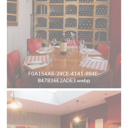
F0A154A6-24CE-4141-884E-
847836E2ADE3.webp