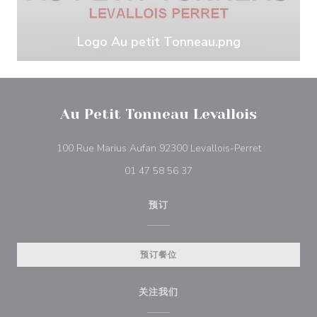
Logo Au petit Tonneau.png
Au Petit Tonneau Levallois
((在新窗口中
100 Rue Marius Aufan 92300 Levallois-Perret
01 47 58 56 37
预订
预订餐位
关注我们