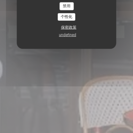
禁用
Levallois
个性化
保密政策
预订餐位
undefined