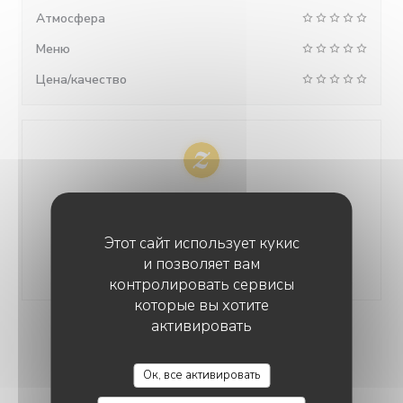
Атмосфера
Меню
Цена/качество
Исключительно проверенные
оценки
Этот сайт использует кукис
Оценки только от клиентов, сделавших
и позволяет вам
резервирование
контролировать сервисы
которые вы хотите
активировать
ОЦЕНКИ НАШИХ
ПОСЕТИТЕЛЕЙ
Ок, все активировать